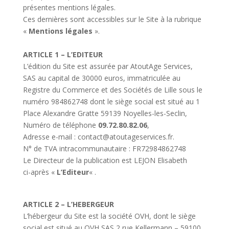
présentes mentions légales.
Ces dernières sont accessibles sur le Site à la rubrique
«
Mentions légales
».
ARTICLE 1 – L’EDITEUR
L’édition du Site est assurée par AtoutAge Services,
SAS au capital de 30000 euros, immatriculée au
Registre du Commerce et des Sociétés de Lille sous le
numéro 984862748 dont le siège social est situé au 1
Place Alexandre Gratte 59139 Noyelles-les-Seclin,
Numéro de téléphone
09.72.80.82.06
,
Adresse e-mail :
contact@atoutageservices.fr
.
N° de TVA intracommunautaire : FR72984862748
Le Directeur de la publication est LEJON Elisabeth
ci-après «
L’
Editeur
« .
ARTICLE 2 – L’HEBERGEUR
L’hébergeur du Site est la société OVH, dont le siège
social est situé au OVH SAS 2 rue Kellermann – 59100